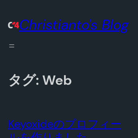
内
容
Christianto's Blog
を
ス
キ
ッ
プ
タグ:
Web
Keyoxideのプロフィー
ルを作りました