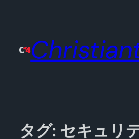
内
容
を
ス
Christiant
キ
ッ
プ
タグ:
セキュリ